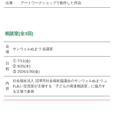
出展
アートワークショップで創作した作品
相談室(全3回)
会
サンウェルぬまづ 会議室
場
① 7/11(金)
⽇
② 9/25(木)
程
③ 2026/1/30(金)
社会福祉法人 沼津市社会福祉協議会のサンウェルぬまづ ふ
内
れあい交流室が主催する「子どもの発達相談室」に協力す
容
る立場で参画