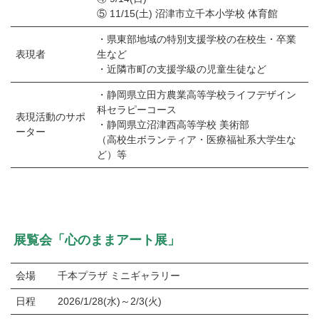
⑤ 11/15(土) 沼津市立千本小学校 体育館
・県東部地域の特別⽀援学校の在校⽣・卒業
表現者
⽣など
・近隣市町の⽀援学級の児童⽣徒など
・静岡県立⽥⽅農業高等学校ライフデザイン
科セラピーコース
表現活動のサポ
・静岡県立沼津⻄⾼等学校 美術部
ーター
（⾼校⽣ボランティア・医療福祉系⼤学⽣な
ど）等
展覧会「⼼のままアート展」
会場
千本プラザ ミニギャラリー
⽇程
2026/1/28(水)～2/3(火)