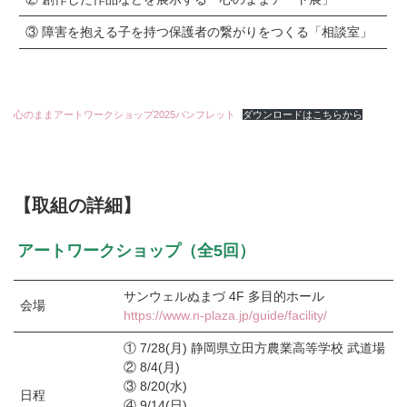
③ 障害を抱える子を持つ保護者の繋がりをつくる「相談室」
心のままアートワークショップ2025パンフレット
ダウンロードはこちらから
【取組の詳細】
アートワークショップ（全5回）
サンウェルぬまづ 4F 多⽬的ホール
会場
https://www.n-plaza.jp/guide/facility/
① 7/28(月) 静岡県立田方農業高等学校 武道場
② 8/4(月)
③ 8/20(水)
⽇程
④ 9/14(日)