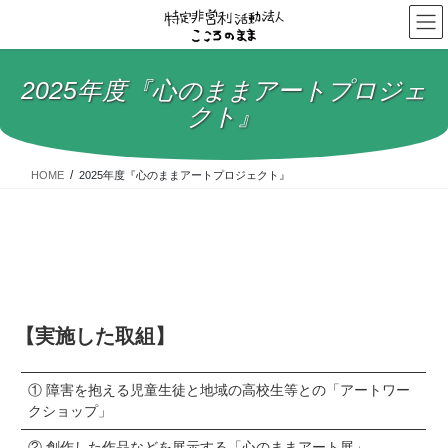
コ
ナ
ン
ビ
テ
ゲ
ン
ー
2025年度『心のままアートプロジェ
ツ
シ
クト』
へ
ョ
ス
ン
キ
に
HOME
2025年度『心のままアートプロジェクト』
ッ
移
プ
動
【実施した取組】
① 障害を抱える児童生徒と地域の高校生等との「アートワー
クショップ」
② 創作した作品などを展示する「心のままアート展」