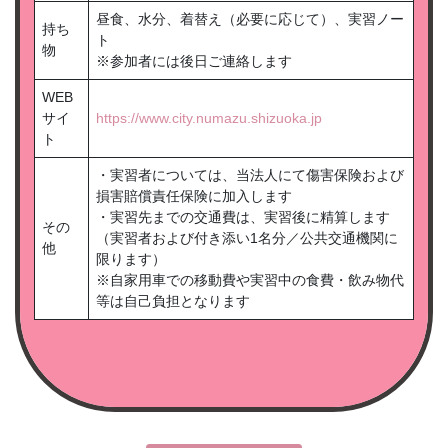
昼食、水分、着替え（必要に応じて）、実習ノー
持ち
ト
物
※参加者には後日ご連絡します
WEB
サイ
https://www.city.numazu.shizuoka.jp
ト
・実習者については、当法人にて傷害保険および
損害賠償責任保険に加入します
・実習先までの交通費は、実習後に精算します
その
（実習者および付き添い1名分／公共交通機関に
他
限ります）
※自家用車での移動費や実習中の食費・飲み物代
等は自己負担となります