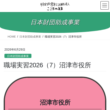
コ
ナ
ン
ビ
テ
ゲ
ン
ー
日本財団助成事業
ツ
シ
へ
ョ
ス
ン
HOME
日本財団助成事業
職場実習2026（7）沼津市役所
キ
に
ッ
移
プ
動
2026年6月29日
日本財団助成事業
職場実習2026（7）沼津市役所
沼津市役所