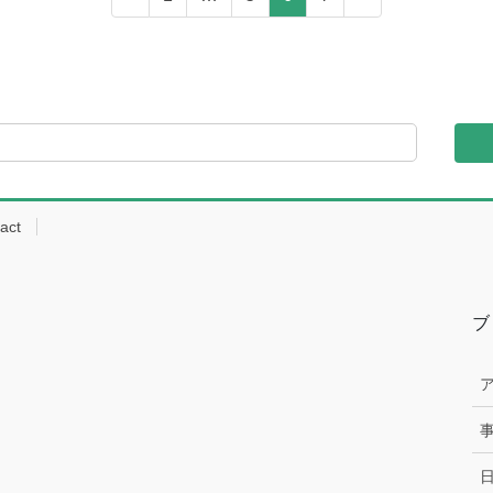
定
定
定
定
ペ
ペ
ペ
ペ
ー
ー
ー
ー
ジ
ジ
ジ
ジ
act
ブ