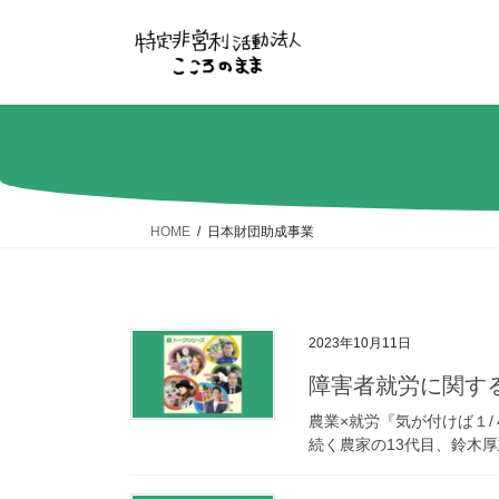
コ
ナ
ン
ビ
テ
ゲ
ン
ー
ツ
シ
へ
ョ
ス
ン
キ
に
ッ
移
HOME
日本財団助成事業
プ
動
2023年10月11日
障害者就労に関する
農業×就労『気が付けば１/
続く農家の13代目、鈴木厚志