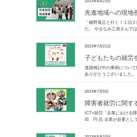
2023年8月23日
先進地域への現地
「櫛野展正と行く！１泊２
た。 やまなみ工房さんでは
2023年7月21日
子どもたちの就労を
進路検討中の事例について
ありがとうございました。
2023年7月5日
障害者就労に関する
ICT×就労「企業における
田 円 氏 企業が必要とし
2023年6月10日