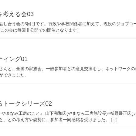
考える会03
話し合う会の3回目です。行政や学校関係者に加えて、現役のジョブコ
（この会は毎回非公開での開催となります）
ィング01
さんと、全国の家族会、一般参加者との意見交換をし、ネットワークの
ができました。
トークシリーズ02
やまなみ工房のこと』 山下完和氏(やまなみ工房施設長)×櫛野展正氏(
と」との考え方や姿勢に、参加者一同感銘を受けました。 […]