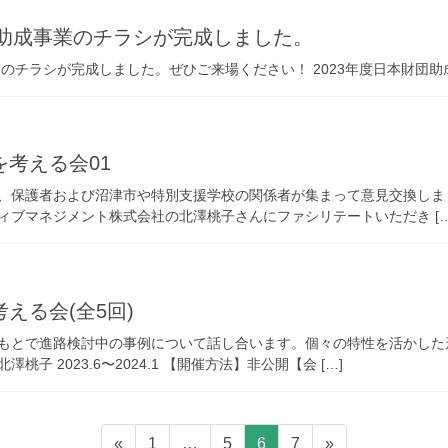
団助成事業のチラシが完成しました。
業のチラシが完成しました。ぜひご来場ください！ 2023年度日本財団
考える会01
、保護者および沼津市や特別支援学校の関係者が集まって意見交換しま
ィブマネジメント株式会社の北澤桃子さんにファシリテートいただき […
える会(全5回)
もとで進路検討中の事例について話し合います。個々の特性を活かした
子 2023.6〜2024.1 【開催方法】非公開【会 […]
固
固
固
固
«
1
…
5
6
7
»