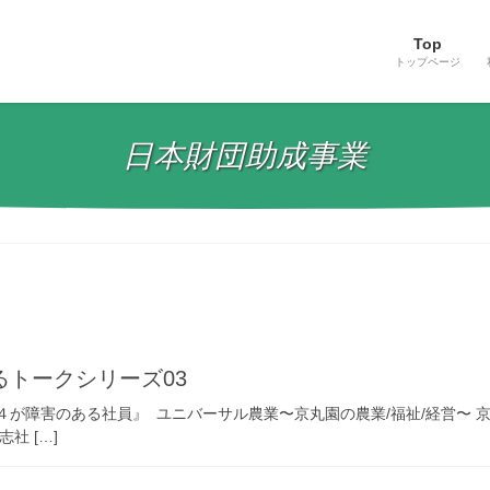
Top
トップページ
日本財団助成事業
トークシリーズ03
４が障害のある社員』 ユニバーサル農業〜京丸園の農業/福祉/経営〜 
社 […]