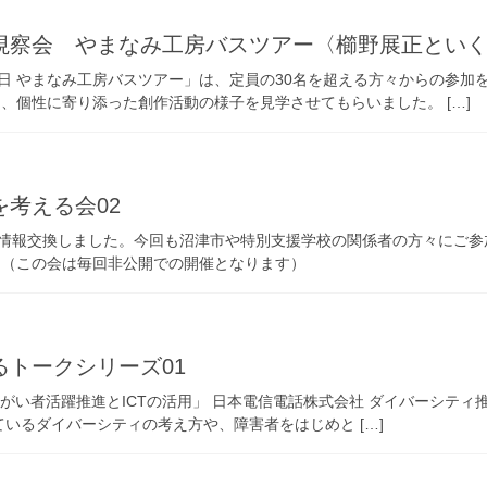
視察会 やまなみ工房バスツアー〈櫛野展正といく
日 やまなみ工房バスツアー」は、定員の30名を超える方々からの参加
、個性に寄り添った創作活動の様子を見学させてもらいました。 […]
考える会02
情報交換しました。今回も沼津市や特別支援学校の関係者の方々にご参
 （この会は毎回非公開での開催となります）
トークシリーズ01
障がい者活躍推進とICTの活用」 日本電信電話株式会社 ダイバーシティ
ているダイバーシティの考え方や、障害者をはじめと […]