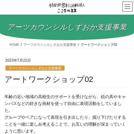
コ
ナ
ン
ビ
テ
ゲ
ン
ー
アーツカウンシルしずおか支援事業
ツ
シ
へ
ョ
ス
ン
HOME
アーツカウンシルしずおか支援事業
アートワークショップ02
キ
に
ッ
移
プ
動
2023年7月22日
アーツカウンシルしずおか支援事業
アートワークショップ02
年齢の近い地域の高校生のサポートを受けながら、絵の具やキャ
ンバスなどの好きな画材を使って自由に表現活動をしていまし
た。
グループやペアになって表現を引き出したり、掘り下げたりする
ことを一緒に楽しみ考えることで、お互いの理解が深まっていく
ように思います。