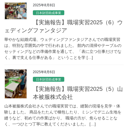
2025年8月8日
日本財団助成事業
【実施報告】職場実習2025（6）ウ
ェディングファンタジア
華やかな結婚式場、ウェディングファンタジアさんでの職場実習
は、特別な雰囲気の中で行われました。 館内の清掃やテーブルの
セッティングなどの準備作業を通して、 「表に立つ仕事だけでな
く、裏で支える仕事がある」 ということを学 […]
2025年8月6日
日本財団助成事業
【実施報告】職場実習2025（5）山
本被服株式会社
山本被服株式会社さんでの職場実習では、縫製の現場を見学・体
験しました。 商品をたたんで梱包したり、ミシンでデニム生地を
縫うなど、初めての作業ばかり。 職場の方が、焦らせることな
く、一つひとつ丁寧に教えてくださいました。 […]