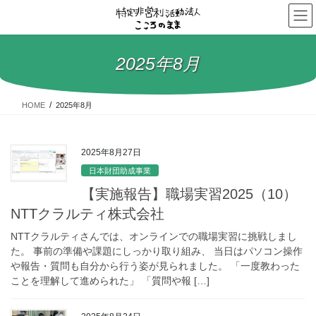
コ
ナ
ン
ビ
テ
ゲ
ン
ー
2025年8月
ツ
シ
へ
ョ
ス
ン
HOME
2025年8月
キ
に
ッ
移
プ
動
2025年8月27日
日本財団助成事業
【実施報告】職場実習2025（10）
NTTクラルティ株式会社
NTTクラルティさんでは、オンラインでの職場実習に挑戦しまし
た。 事前の準備や課題にしっかり取り組み、 当日はパソコン操作
や報告・質問も自分から行う姿が見られました。 「一度教わった
ことを理解して進められた」 「質問や報 […]