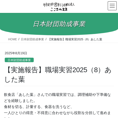
コ
ナ
ン
ビ
テ
ゲ
ン
ー
日本財団助成事業
ツ
シ
へ
ョ
ス
ン
HOME
日本財団助成事業
【実施報告】職場実習2025（8）あした葉
キ
に
ッ
移
プ
動
2025年8月19日
日本財団助成事業
【実施報告】職場実習2025（8）あ
した葉
飲食店「あした葉」さんでの職場実習では、調理補助や下準備な
どを経験しました。
食材を切る、計量する、食器を洗うなど、
一人ひとりの得意・不得意に合わせながら役割を分担して進めま